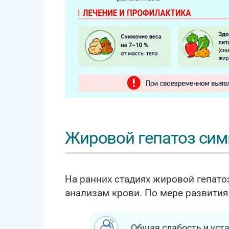
Жировой гепатоз си
На ранних стадиях жировой гепато
анализам крови. По мере развития
Общая слабость и уст