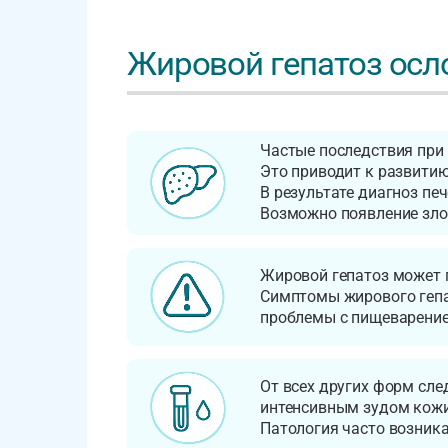
Жировой гепатоз ос
Частые последствия при
Это приводит к развити
В результате диагноз печ
Возможно появление зло
Жировой гепатоз может п
Симптомы жирового гепат
проблемы с пищеварение
От всех других форм сле
интенсивным зудом кожи,
Патология часто возника