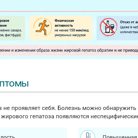
мптомы
з не проявляет себя. Болезнь можно обнаружить
 жирового гепатоза появляются неспецифические 
алость
Повышенная 