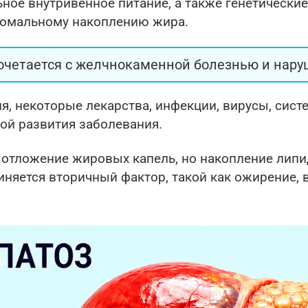
ое внутривенное питание, а также генетические
номальному накоплению жира.
сочетается с желчнокаменной болезнью и нар
я, некоторые лекарства, инфекции, вирусы, сист
ной развития заболевания.
отложение жировых капель, но накопление липи
диняется вторичный фактор, такой как ожирение,