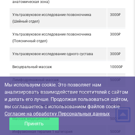
анатомическая зона)
Ультразвуковое исследование позвоночника
3000₽
(Шейный отдел)
Ультразвуковое исследование позвоночника
3000₽
(Поясничный отдел)
Ультразвуковое исследование одного сустава
3000₽
Висцеральный массаж
10000₽
Лимфодренажный массаж
5000₽
Мы используем cookie. Это позволяет нам
анализировать взаимодействие посетителей с сайтом
Реабилитирующий и восстановительный массаж
10000₽
и делать его лучше. Продолжая пользоваться сайтом,
вы соглашаетесь с использованием файлов cookie
Массаж нижних конечностей медицинский
5000₽
Согласие на обработку Персональных данных
Массаж медицинский
5000₽
Принять
Инфузионная терапия 1 категория
5000₽