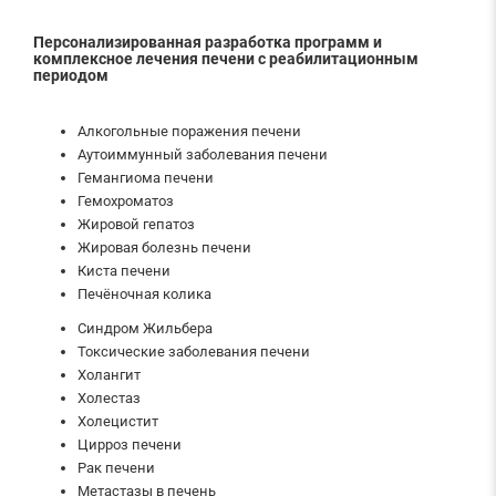
Персонализированная разработка программ и
комплексное лечения печени с реабилитационным
периодом
Алкогольные поражения печени
Аутоиммунный заболевания печени
Гемангиома печени
Гемохроматоз
Жировой гепатоз
Жировая болезнь печени
Киста печени
Печёночная колика
Синдром Жильбера
Токсические заболевания печени
Холангит
Холестаз
Холецистит
Цирроз печени
Рак печени
Метастазы в печень