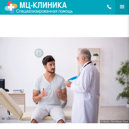
8(495)648-62
ЕЩЁ