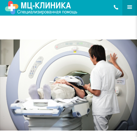
8(495)648-62
ЕЩЁ