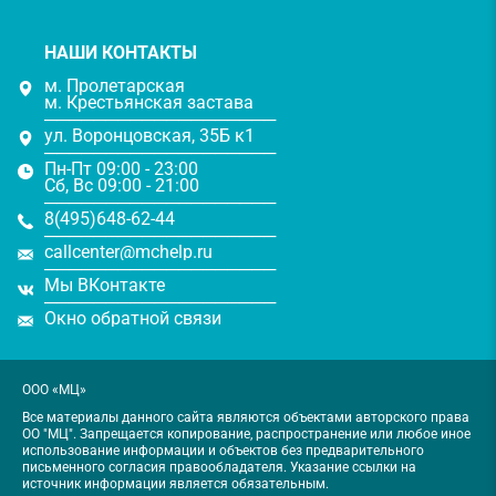
НАШИ КОНТАКТЫ
м. Пролетарская
м. Крестьянская застава
───────────────────
ул. Воронцовская, 35Б к1
───────────────────
Пн-Пт 09:00 - 23:00
Сб, Вс 09:00 - 21:00
───────────────────
8(495)648-62-44
───────────────────
callcenter@mchelp.ru
───────────────────
Мы ВКонтакте
───────────────────
Окно обратной связи
ООО «МЦ»
Все материалы данного сайта являются объектами авторского права
ОО "МЦ". Запрещается копирование, распространение или любое иное
использование информации и объектов без предварительного
письменного согласия правообладателя. Указание ссылки на
источник информации является обязательным.